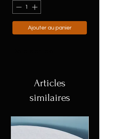
Ajouter au panier
Détails article
Ce vase en céramique peint à la
main témoigne du langage
visuel ludique de Shirley
Articles
Villavicencio Pizango. Sa forme
conique, le motif de poisson et
similaires
les détails floraux composent
une œuvre vivante qui reflète
l'univers intuitif et imaginatif de
l'artiste.