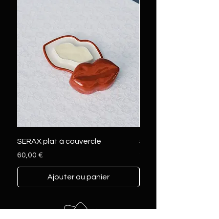
SERAX plat à couvercle
SERAX marcel L
Prix
Prix
60,00 €
230,00 €
Ajouter au panier