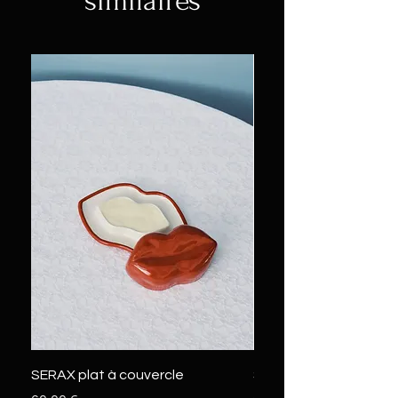
similaires
SERAX plat à couvercle
SERAX marcel L