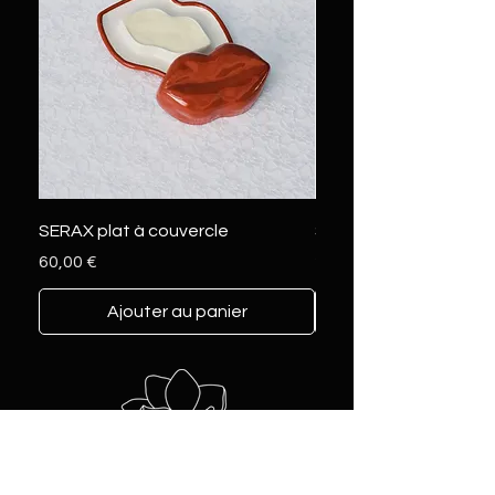
SERAX plat à couvercle
SERAX marcel L
Prix
Prix
60,00 €
230,00 €
Ajouter au panier