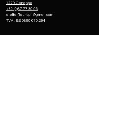
1470 Genappe
+32 (0)67 77 39 93
atelierfleurisprl@gmail.com
TVA : BE
0860.070.294
La Boutique
Liens utiles
Bientôt disponible
Mentions légales
Politique de
confidentialité
Conditions de vente
L'atelier Fleuri
Heures
d'ouvertures
Notre univers
Mar - Ven: 9:30 - 18:45
Nous contacter
​​Samedi: 9:00 - 19:00
Dimanche: 9:30 - 13:00