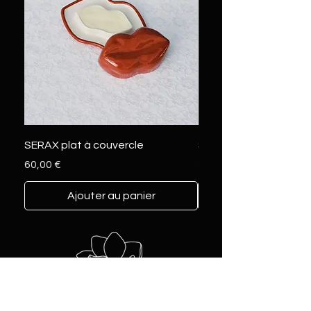
SERAX plat à couvercle
SERAX marcel L
Prix
Prix
60,00 €
230,00 €
Ajouter au panier