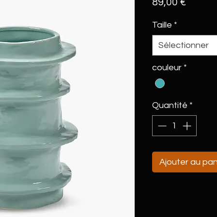
Prix
89,00 €
Taille
*
Sélectionner
couleur
*
Quantité
*
Ajouter au pan
Détails article