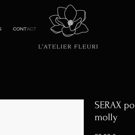
S
CONTACT
SERAX pot
molly