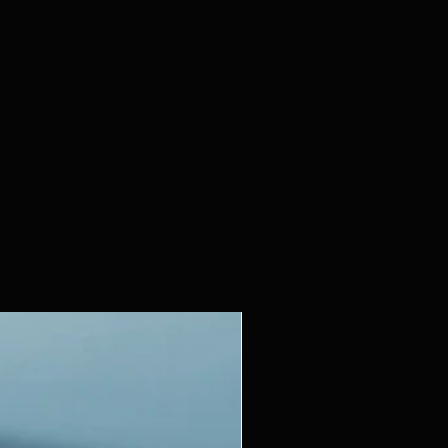
en céramique est fabriqué en
et présente une forme
rale. Son émail bleu clair lui
frais et épuré, tandis que sa
ermet de le placer facilement
l intérieur.