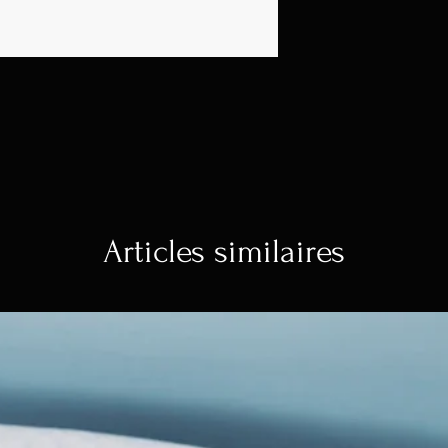
Ce pot de fleurs 
faïence émaillée 
verticale et sculptu
confère un aspect 
taille compacte p
dans n'importe que
Articles similaires