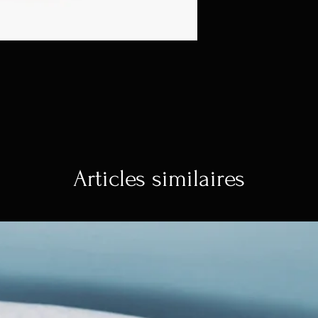
répétés pour créer
orange. Ce pot ne
drainage. Nous r
la plante dans un
soucoupe en desso
plastique comme do
dégâts d'eau.
Articles similaires