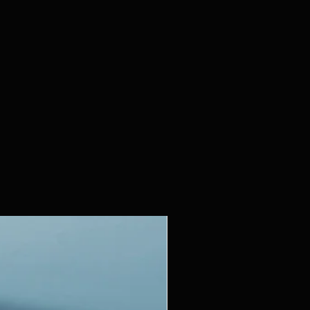
 ce pot décoratif pour fleurs
 possède pas de trou de
ecommandons donc de placer
 pot en plastique avec une
us ou d'utiliser un sac
ublure afin d'éviter les