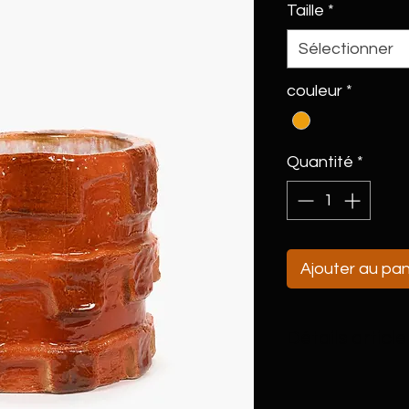
Taille
*
Sélectionner
couleur
*
Quantité
*
Ajouter au pan
Détails article
Un design simple 
Silva, alliant form