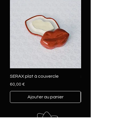
SERAX plat à couvercle
SERAX marcel L
Prix
Prix
60,00 €
230,00 €
Ajouter au panier