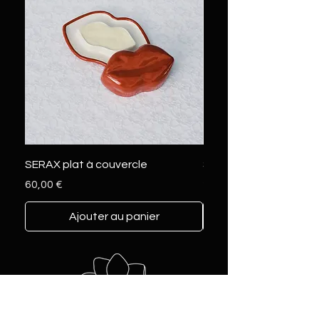
SERAX plat à couvercle
SERAX marcel L
Prix
Prix
60,00 €
230,00 €
Ajouter au panier