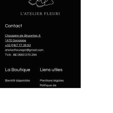
Contact
Chaussée de Bruxelles, 6
1470 Genappe
+32 (0)67 77 39 93
atelierfleurisprl@gmail.com
TVA : BE
0860.070.294
La Boutique
Liens utiles
Bientôt disponible
Mentions légales
Politique de
confidentialité
Conditions de vente
L'atelier Fleuri
Heures