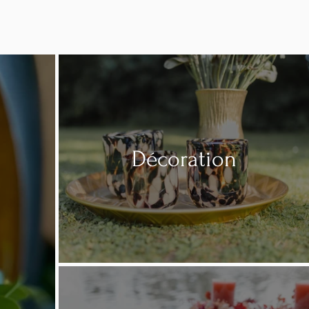
Décoration