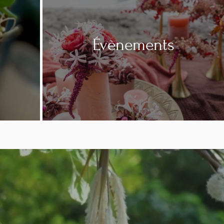
Évènements