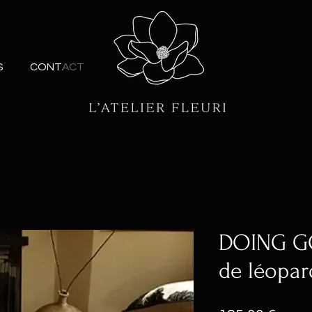
S
CONTACT
DOING GO
de léopar