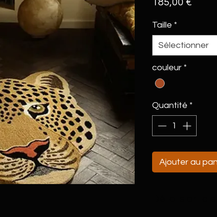
Prix
185,00 €
Taille
*
Sélectionner
couleur
*
Quantité
*
Ajouter au pan
Détails article