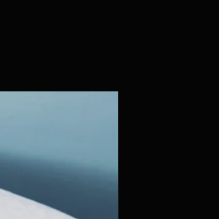
he de gaieté à votre
agnifique tapis Himani
e, fait main.
opard Head Large fait partie
on Tapis Amis, une gamme
x farfelus qui vous feront
ois.