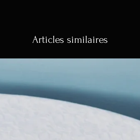
Apportez une touc
chambre avec ce m
Leopard Head Larg
Le tapis Himani Le
de notre collecti
Articles similaires
d'adorables animau
sourire à chaque f