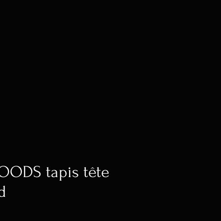
ODS tapis tête
d