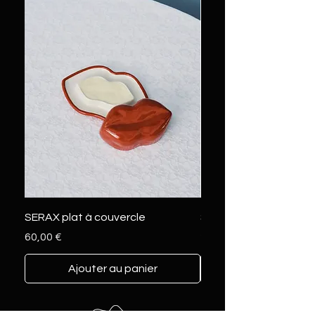
SERAX plat à couvercle
SERAX marcel L
Prix
Prix
60,00 €
230,00 €
Ajouter au panier